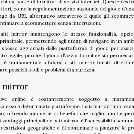
hi da parte di fornitori di servizi internet. Queste restri
attori, come la regolamentazione nazionale del gioco d'az
unge da URL alternativo attraverso il quale gli scommett
ontinuare a scommettere senza interruzioni.
iti mirror mantengono le stesse funzionalità, opzio
rincipale, permettendo agli utenti di navigare in un amb
no spesso aggiornati dalle piattaforme di gioco per assic
to legale, purché il gioco d'azzardo online sia permesso 
ò, è fondamentale affidarsi a siti mirror forniti diretta
tare possibili frodi o problemi di sicurezza.
o mirror
tive online è costantemente soggetto a mutamen
accesso a determinate piattaforme. I siti mirror rapprese
o, offrendo una serie di benefici che migliorano l'esper
vantaggi principali dei siti mirror è l'accessibilità scomm
 restrizioni geografiche e di continuare a piazzare le pr