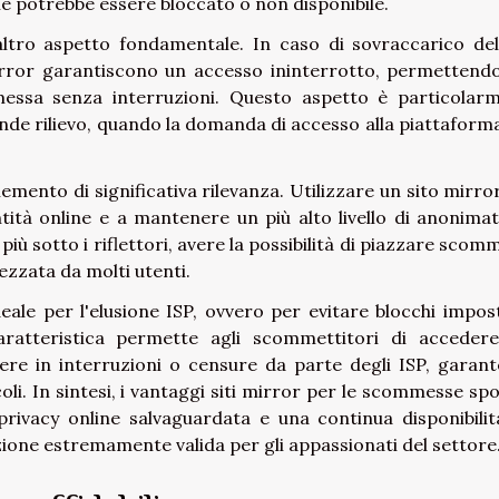
ale potrebbe essere bloccato o non disponibile.
 altro aspetto fondamentale. In caso di sovraccarico del
 mirror garantiscono un accesso ininterrotto, permettendo
mmessa senza interruzioni. Questo aspetto è particolar
nde rilievo, quando la domanda di accesso alla piattaform
lemento di significativa rilevanza. Utilizzare un sito mirro
tità online e a mantenere un più alto livello di anonimat
più sotto i riflettori, avere la possibilità di piazzare scom
ezzata da molti utenti.
deale per l'elusione ISP, ovvero per evitare blocchi impost
caratteristica permette agli scommettitori di accedere
re in interruzioni o censure da parte degli ISP, garan
li. In sintesi, i vantaggi siti mirror per le scommesse spo
privacy online salvaguardata e una continua disponibilit
zione estremamente valida per gli appassionati del settore