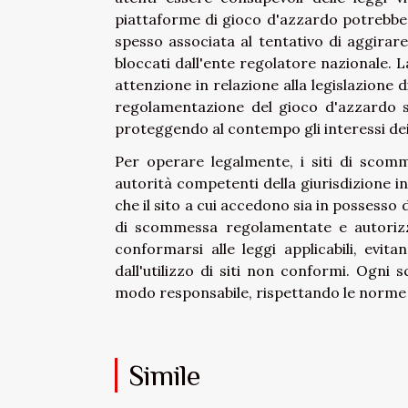
piattaforme di gioco d'azzardo potrebbe 
spesso associata al tentativo di aggirare
bloccati dall'ente regolatore nazionale. 
attenzione in relazione alla legislazione 
regolamentazione del gioco d'azzardo s
proteggendo al contempo gli interessi de
Per operare legalmente, i siti di scomm
autorità competenti della giurisdizione i
che il sito a cui accedono sia in possesso 
di scommessa regolamentate e autorizzat
conformarsi alle leggi applicabili, evit
dall'utilizzo di siti non conformi. Ogni 
modo responsabile, rispettando le norme d
Simile