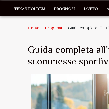
TEXAS HOLDEM
PROGNOSI
LOTTO
Home
Prognosi
Guida completa all'uti
Guida completa all'u
scommesse sportiv