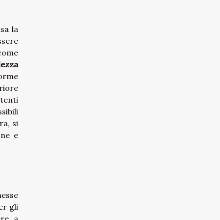
usa la
ssere
 come
lezza
forme
riore
tenti
ibili
a, si
one e
messe
r gli
ere a