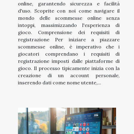
online, garantendo sicurezza e facilità
d'uso. Scoprite con noi come navigare il
mondo delle scommesse online senza
intoppi, massimizzando l'esperienza di
gioco. Comprensione dei requisiti di
registrazione Per iniziare a piazzare
scommesse online, è imperativo che i
giocatori comprendano i requisiti di
registrazione imposti dalle piattaforme di
gioco. Il processo tipicamente inizia con la
creazione di un account personale,
inserendo dati come nome utente,...