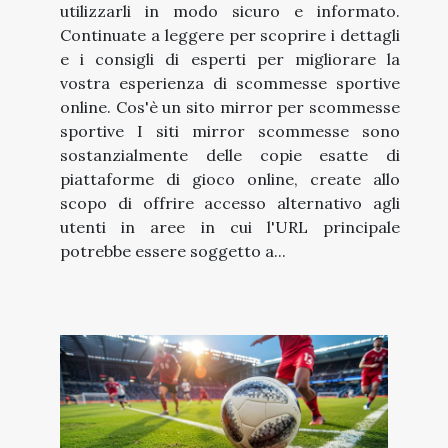
utilizzarli in modo sicuro e informato.
Continuate a leggere per scoprire i dettagli
e i consigli di esperti per migliorare la
vostra esperienza di scommesse sportive
online. Cos'è un sito mirror per scommesse
sportive I siti mirror scommesse sono
sostanzialmente delle copie esatte di
piattaforme di gioco online, create allo
scopo di offrire accesso alternativo agli
utenti in aree in cui l'URL principale
potrebbe essere soggetto a...