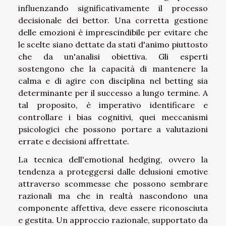
influenzando significativamente il processo
decisionale dei bettor. Una corretta gestione
delle emozioni è imprescindibile per evitare che
le scelte siano dettate da stati d'animo piuttosto
che da un'analisi obiettiva. Gli esperti
sostengono che la capacità di mantenere la
calma e di agire con disciplina nel betting sia
determinante per il successo a lungo termine. A
tal proposito, è imperativo identificare e
controllare i bias cognitivi, quei meccanismi
psicologici che possono portare a valutazioni
errate e decisioni affrettate.
La tecnica dell'emotional hedging, ovvero la
tendenza a proteggersi dalle delusioni emotive
attraverso scommesse che possono sembrare
razionali ma che in realtà nascondono una
componente affettiva, deve essere riconosciuta
e gestita. Un approccio razionale, supportato da