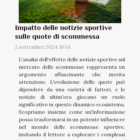
Impatto delle notizie sportive
sulle quote di scommessa
2 settembre 2024 16:14
L'analisi dell'effetto delle notizie sportive sul
mercato delle scommesse rappresenta un
argomento affascinante che merita
attenzione. L'evoluzione delle quote può
dipendere da una varietà di fattori, e le
notizie di ultim'ora giocano un ruolo
significativo in questo dinamico ecosistema.
Scopriamo insieme come un'informazione
possa trasformarsi in un potente influencer
nel mondo delle scommesse sportive,
invitando il lettore a esplorare i complessi