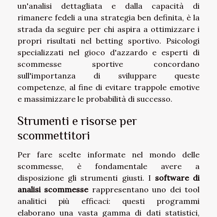
un'analisi dettagliata e dalla capacità di
rimanere fedeli a una strategia ben definita, è la
strada da seguire per chi aspira a ottimizzare i
propri risultati nel betting sportivo. Psicologi
specializzati nel gioco d'azzardo e esperti di
scommesse sportive concordano
sull'importanza di sviluppare queste
competenze, al fine di evitare trappole emotive
e massimizzare le probabilità di successo.
Strumenti e risorse per
scommettitori
Per fare scelte informate nel mondo delle
scommesse, è fondamentale avere a
disposizione gli strumenti giusti. I
software di
analisi scommesse
rappresentano uno dei tool
analitici più efficaci: questi programmi
elaborano una vasta gamma di dati statistici,