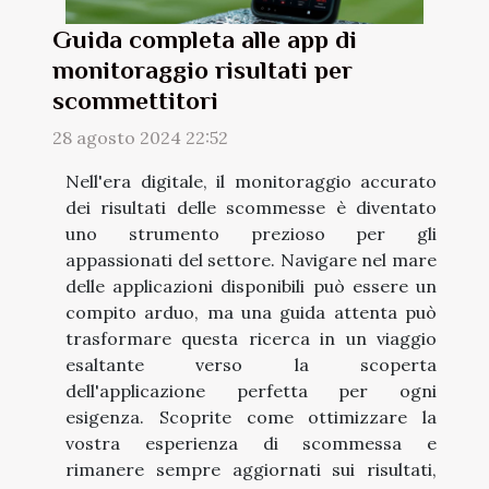
Guida completa alle app di
monitoraggio risultati per
scommettitori
28 agosto 2024 22:52
Nell'era digitale, il monitoraggio accurato
dei risultati delle scommesse è diventato
uno strumento prezioso per gli
appassionati del settore. Navigare nel mare
delle applicazioni disponibili può essere un
compito arduo, ma una guida attenta può
trasformare questa ricerca in un viaggio
esaltante verso la scoperta
dell'applicazione perfetta per ogni
esigenza. Scoprite come ottimizzare la
vostra esperienza di scommessa e
rimanere sempre aggiornati sui risultati,