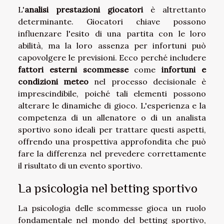
L'
analisi prestazioni giocatori
è altrettanto
determinante. Giocatori chiave possono
influenzare l'esito di una partita con le loro
abilità, ma la loro assenza per infortuni può
capovolgere le previsioni. Ecco perché includere
fattori esterni scommesse
come
infortuni e
condizioni meteo
nel processo decisionale è
imprescindibile, poiché tali elementi possono
alterare le dinamiche di gioco. L'esperienza e la
competenza di un allenatore o di un analista
sportivo sono ideali per trattare questi aspetti,
offrendo una prospettiva approfondita che può
fare la differenza nel prevedere correttamente
il risultato di un evento sportivo.
La psicologia nel betting sportivo
La psicologia delle scommesse gioca un ruolo
fondamentale nel mondo del betting sportivo,