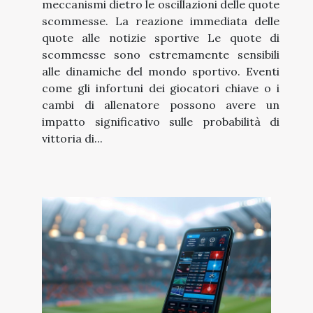
meccanismi dietro le oscillazioni delle quote
scommesse. La reazione immediata delle
quote alle notizie sportive Le quote di
scommesse sono estremamente sensibili
alle dinamiche del mondo sportivo. Eventi
come gli infortuni dei giocatori chiave o i
cambi di allenatore possono avere un
impatto significativo sulle probabilità di
vittoria di...