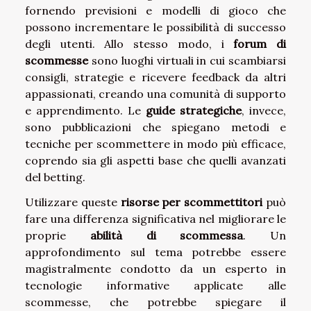
fornendo previsioni e modelli di gioco che
possono incrementare le possibilità di successo
degli utenti. Allo stesso modo, i
forum di
scommesse
sono luoghi virtuali in cui scambiarsi
consigli, strategie e ricevere feedback da altri
appassionati, creando una comunità di supporto
e apprendimento. Le
guide strategiche
, invece,
sono pubblicazioni che spiegano metodi e
tecniche per scommettere in modo più efficace,
coprendo sia gli aspetti base che quelli avanzati
del betting.
Utilizzare queste
risorse per scommettitori
può
fare una differenza significativa nel migliorare le
proprie
abilità di scommessa
. Un
approfondimento sul tema potrebbe essere
magistralmente condotto da un esperto in
tecnologie informative applicate alle
scommesse, che potrebbe spiegare il