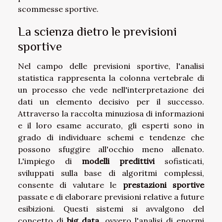
scommesse sportive.
La scienza dietro le previsioni
sportive
Nel campo delle previsioni sportive, l'analisi
statistica rappresenta la colonna vertebrale di
un processo che vede nell'interpretazione dei
dati un elemento decisivo per il successo.
Attraverso la raccolta minuziosa di informazioni
e il loro esame accurato, gli esperti sono in
grado di individuare schemi e tendenze che
possono sfuggire all'occhio meno allenato.
L'impiego di
modelli predittivi
sofisticati,
sviluppati sulla base di algoritmi complessi,
consente di valutare le
prestazioni sportive
passate e di elaborare previsioni relative a future
esibizioni. Questi sistemi si avvalgono del
concetto di
big data
, ovvero l'analisi di enormi