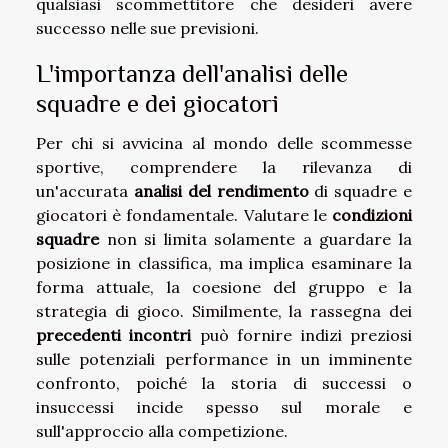
qualsiasi scommettitore che desideri avere
successo nelle sue previsioni.
L'importanza dell'analisi delle
squadre e dei giocatori
Per chi si avvicina al mondo delle scommesse
sportive, comprendere la rilevanza di
un'accurata
analisi del rendimento
di squadre e
giocatori è fondamentale. Valutare le
condizioni
squadre
non si limita solamente a guardare la
posizione in classifica, ma implica esaminare la
forma attuale, la coesione del gruppo e la
strategia di gioco. Similmente, la rassegna dei
precedenti incontri
può fornire indizi preziosi
sulle potenziali performance in un imminente
confronto, poiché la storia di successi o
insuccessi incide spesso sul morale e
sull'approccio alla competizione.