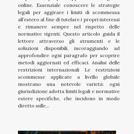
online. Essenziale conoscere le strategie
legali per aggirare i limiti di scommessa
all’estero al fine di tutelare i propri interessi
e rimanere sempre nel rispetto delle
normative vigenti. Questo articolo guida il
lettore attraverso gli strumenti e le
soluzioni disponibili, incoraggiando ad
approfondire ogni paragrafo per scoprire
metodi aggiornati ed efficaci. Analisi delle
restrizioni internazionali Le restrizioni
scommesse applicate a livello globale
mostrano una notevole varietà: ogni
giurisdizione adotta limiti legali e normative
estere specifiche, che incidono in modo
diretto sulle...