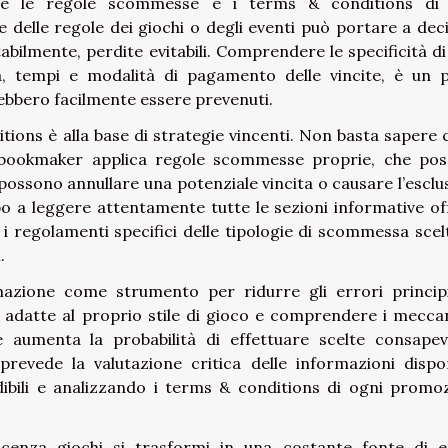
e le regole scommesse e i terms & conditions di 
delle regole dei giochi o degli eventi può portare a deci
abilmente, perdite evitabili. Comprendere le specificità di
tà, tempi e modalità di pagamento delle vincite, è un 
rebbero facilmente essere prevenuti.
tions è alla base di strategie vincenti. Non basta sapere
 bookmaker applica regole scommesse proprie, che po
possono annullare una potenziale vincita o causare l’esclu
o a leggere attentamente tutte le sezioni informative of
 i regolamenti specifici delle tipologie di scommessa scelt
.
azione come strumento per ridurre gli errori principi
ù adatte al proprio stile di gioco e comprendere i mecca
 aumenta la probabilità di effettuare scelte consapev
revede la valutazione critica delle informazioni disponi
ndibili e analizzando i terms & conditions di ogni promo
enza giochi si trasformi in una costante fonte di e