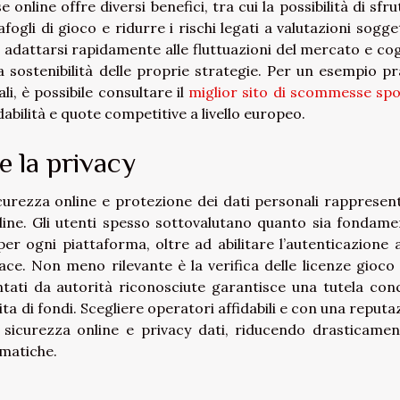
line offre diversi benefici, tra cui la possibilità di sfru
fogli di gioco e ridurre i rischi legati a valutazioni sogget
adattarsi rapidamente alle fluttuazioni del mercato e cog
 sostenibilità delle proprie strategie. Per un esempio pr
li, è possibile consultare il
miglior sito di scommesse spo
idabilità e quote competitive a livello europeo.
e la privacy
curezza online e protezione dei dati personali rappresen
ine. Gli utenti spesso sottovalutano quanto sia fondame
r ogni piattaforma, oltre ad abilitare l’autenticazione 
ce. Non meno rilevante è la verifica delle licenze gioco 
entati da autorità riconosciute garantisce una tutela con
ita di fondi. Scegliere operatori affidabili e con una reputa
i sicurezza online e privacy dati, riducendo drasticamen
rmatiche.